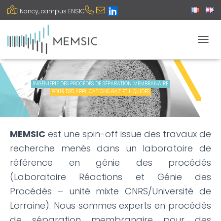
Nancy, campus ENSIC
DÉPLI
INGÉNIERIE DES PROCÉDÉS DE SÉPARATION MEMBRANAIRE
POUR DES APPLICATIONS GAZ ET LIQUIDES
MEMSIC
est une spin-off issue des travaux de
recherche menés dans un laboratoire de
référence en génie des procédés
(Laboratoire Réactions et Génie des
Procédés – unité mixte CNRS/Université de
Lorraine). Nous sommes experts en procédés
de séparation membranaire pour des