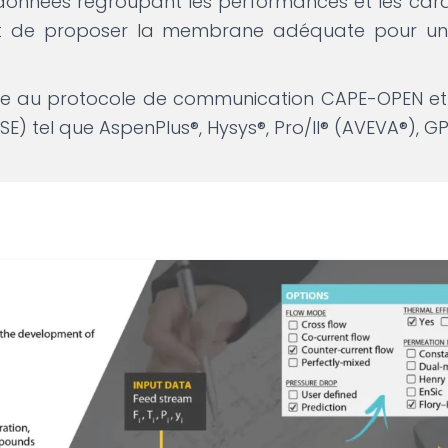
données regroupant les performances et les ca
t de proposer la membrane adéquate pour une
e au protocole de communication CAPE-OPEN et 
 PSE) tel que AspenPlus®, Hysys®, Pro/II® (AVEVA®), 